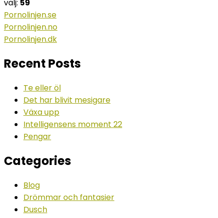
välj:
59
Pornolinjen.se
Pornolinjen.no
Pornolinjen.dk
Recent Posts
Te eller öl
Det har blivit mesigare
Växa upp
Intelligensens moment 22
Pengar
Categories
Blog
Drömmar och fantasier
Dusch