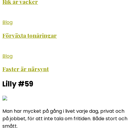
Rik är vacker
Blog
Förväxta tonåringar
Blog
Faster är närsynt
Lilly #59
Man har mycket på gång i livet varje dag, privat och
på jobbet, för att inte tala om fritiden. Både stort och
smått.