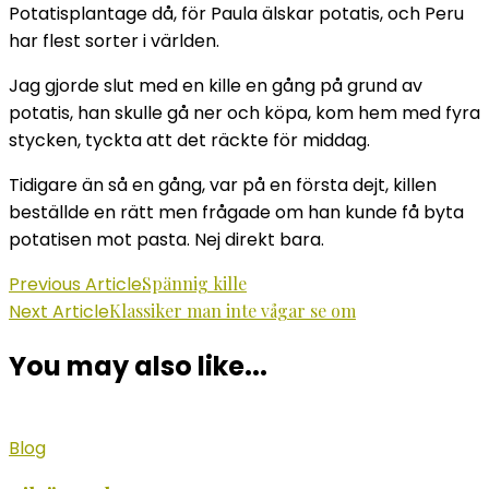
Potatisplantage då, för Paula älskar potatis, och Peru
har flest sorter i världen.
Jag gjorde slut med en kille en gång på grund av
potatis, han skulle gå ner och köpa, kom hem med fyra
stycken, tyckta att det räckte för middag.
Tidigare än så en gång, var på en första dejt, killen
beställde en rätt men frågade om han kunde få byta
potatisen mot pasta. Nej direkt bara.
Post
Previous Article
Spännig kille
Next Article
Klassiker man inte vågar se om
Navigation
You may also like...
Blog