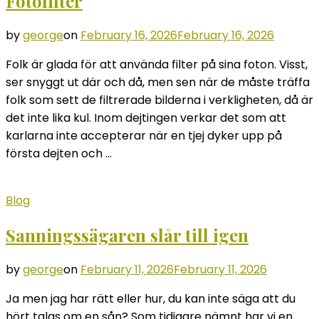
Fotofilter
by
george
on
February 16, 2026
February 16, 2026
Folk är glada för att använda filter på sina foton. Visst,
ser snyggt ut där och då, men sen när de måste träffa
folk som sett de filtrerade bilderna i verkligheten, då är
det inte lika kul. Inom dejtingen verkar det som att
karlarna inte accepterar när en tjej dyker upp på
första dejten och …
Blog
Sanningssägaren slår till igen
by
george
on
February 11, 2026
February 11, 2026
Ja men jag har rätt eller hur, du kan inte säga att du
hört talas om en sån? Som tidigare nämnt har vi en