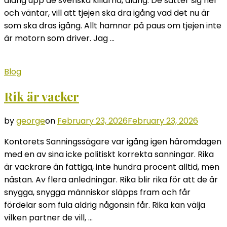
aldrig upp de svenska killarna, aldrig. De sätter sig ner
och väntar, vill att tjejen ska dra igång vad det nu är
som ska dras igång. Allt hamnar på paus om tjejen inte
är motorn som driver. Jag …
Blog
Rik är vacker
by
george
on
February 23, 2026
February 23, 2026
Kontorets Sanningssägare var igång igen häromdagen
med en av sina icke politiskt korrekta sanningar. Rika
är vackrare än fattiga, inte hundra procent alltid, men
nästan. Av flera anledningar. Rika blir rika för att de är
snygga, snygga människor släpps fram och får
fördelar som fula aldrig någonsin får. Rika kan välja
vilken partner de vill, …