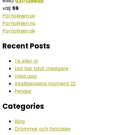
RING
031-135600
välj:
59
Pornolinjen.se
Pornolinjen.no
Pornolinjen.dk
Recent Posts
Te eller öl
Det har blivit mesigare
Växa upp
Intelligensens moment 22
Pengar
Categories
Blog
Drömmar och fantasier