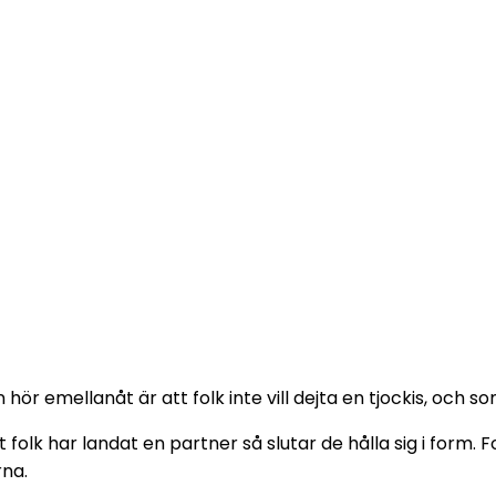
ör emellanåt är att folk inte vill dejta en tjockis, och s
folk har landat en partner så slutar de hålla sig i form. Fo
rna.