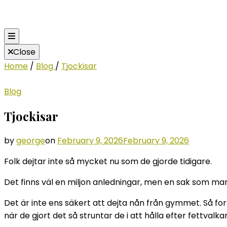
Close
Home
/
Blog
/
Tjockisar
Blog
Tjockisar
by
george
on
February 9, 2026
February 9, 2026
Folk dejtar inte så mycket nu som de gjorde tidigare.
Det finns väl en miljon anledningar, men en sak som man h
Det är inte ens säkert att dejta nån från gymmet. Så fort 
när de gjort det så struntar de i att hålla efter fettvalka