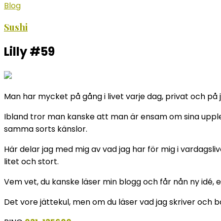
Blog
Sushi
Lilly #59
Man har mycket på gång i livet varje dag, privat och på j
Ibland tror man kanske att man är ensam om sina upplev
samma sorts känslor.
Här delar jag med mig av vad jag har för mig i vardagsliv
litet och stort.
Vem vet, du kanske läser min blogg och får nån ny idé, et
Det vore jättekul, men om du läser vad jag skriver och b