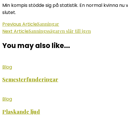
Min kompis stödde sig på statistik. En normal kvinna nu v
slutet.
Post
Previous Article
Sanningar
Next Article
Sanningssägaren slår till igen
Navigation
You may also like...
Blog
Semesterfunderingar
Blog
Plaskande ljud