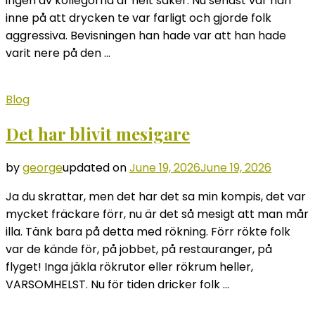
ingen av kollegorna är helt säker. Nu senast var han
inne på att drycken te var farligt och gjorde folk
aggressiva. Bevisningen han hade var att han hade
varit nere på den …
Blog
Det har blivit mesigare
by
george
updated on
June 19, 2026
June 19, 2026
Ja du skrattar, men det har det sa min kompis, det var
mycket fräckare förr, nu är det så mesigt att man mår
illa. Tänk bara på detta med rökning. Förr rökte folk
var de kände för, på jobbet, på restauranger, på
flyget! Inga jäkla rökrutor eller rökrum heller,
VARSOMHELST. Nu för tiden dricker folk …