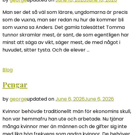
Man ser det så väl som lärare, ungdomarna är precis
som de vuxna, man ser redan nu hur de kommer bli
som vuxna sa Anders. Det gamla talesättet Tomma
tunnor skramlar mest, är sant, de som egentligen har
minst att säga av vikt, säger mest, de med något i
huvudet, sitter tysta. Och de elever …
Blog
Pengar
by
george
updated on
June 6, 2026
June 6, 2026
Kvinnor behövde traditionellt män för ekonomins skull,
hon var hemmafru han ute och arbetade. Nu tjänar
många kvinnor mer än männen och de gifter sig inte
med lika hög frekvens som andra kvinnor. De behöver