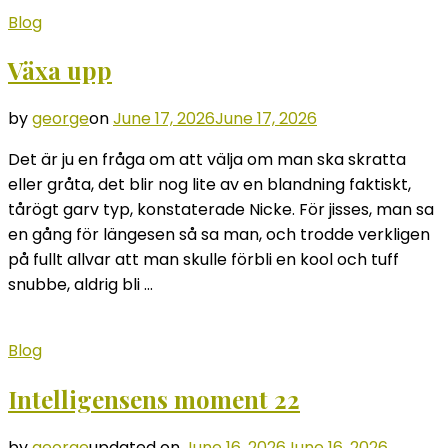
Blog
Växa upp
by
george
on
June 17, 2026
June 17, 2026
Det är ju en fråga om att välja om man ska skratta
eller gråta, det blir nog lite av en blandning faktiskt,
tårögt garv typ, konstaterade Nicke. För jisses, man sa
en gång för längesen så sa man, och trodde verkligen
på fullt allvar att man skulle förbli en kool och tuff
snubbe, aldrig bli …
Blog
Intelligensens moment 22
by
george
updated on
June 16, 2026
June 16, 2026