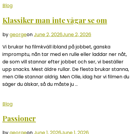
Blog
Klassiker man inte vågar se om
by
george
on
June 2, 2026
June 2, 2026
Vi brukar ha filmkväll ibland på jobbet, ganska
impromptu, nån tar med en rulle eller laddar ner nåt,
de som vill stannar efter jobbet och ser, vi beställer
upp snacks. Mest äldre rullar. De flesta brukar stanna,
men Olle stannar aldrig. Men Olle, idag har vi filmen du
säger du älskar, så du måste ju …
Blog
Passioner
by
george
on
June 1, 2026
June 1, 2026