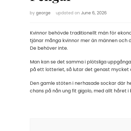
by
george
updated on
June 6, 2026
Kvinnor behövde traditionellt män för ekon
tjänar många kvinnor mer än männen och de 
De behöver inte.
Man kan se det samma i plötsliga uppgånga
på ett lotteriet, så lutar det genast mycket åt
Den gamle stöten i nerhasade sockar där hem
chans på nån ung fit gigolo, med allt håret 
Post
Navigation