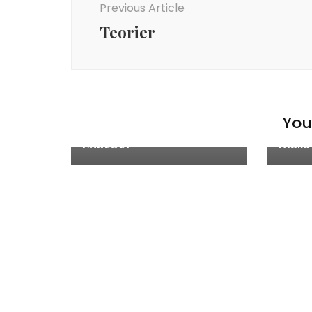
Previous Article
Teorier
You 
Blog
Blog
Etiketter
Blåsa