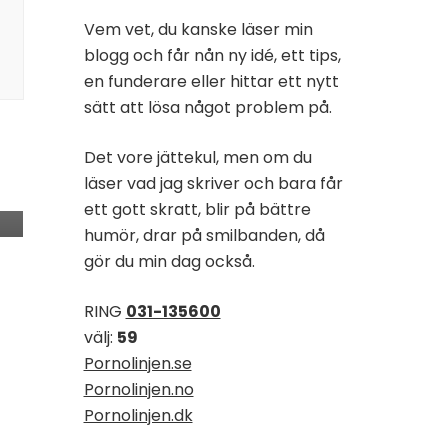
Vem vet, du kanske läser min
blogg och får nån ny idé, ett tips,
en funderare eller hittar ett nytt
sätt att lösa något problem på.
Det vore jättekul, men om du
läser vad jag skriver och bara får
ett gott skratt, blir på bättre
humör, drar på smilbanden, då
gör du min dag också.
RING
031-135600
välj:
59
Pornolinjen.se
Pornolinjen.no
Pornolinjen.dk