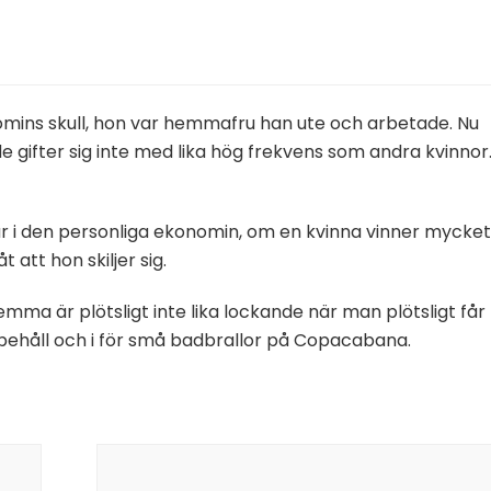
omins skull, hon var hemmafru han ute och arbetade. Nu
gifter sig inte med lika hög frekvens som andra kvinnor
r i den personliga ekonomin, om en kvinna vinner mycket
 att hon skiljer sig.
ma är plötsligt inte lika lockande när man plötsligt får
i behåll och i för små badbrallor på Copacabana.