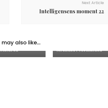
Next Article
Intelligensens moment 22
may also like...
Blog
 blåsaren
Strandad i ödemarken