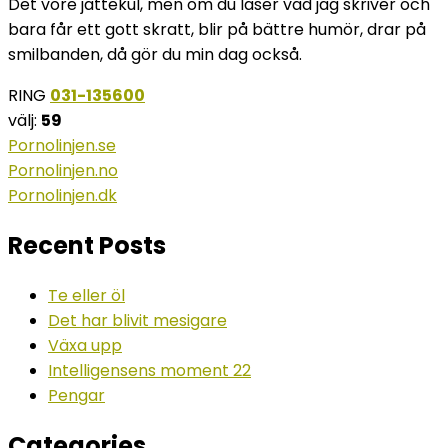
Det vore jättekul, men om du läser vad jag skriver och
bara får ett gott skratt, blir på bättre humör, drar på
smilbanden, då gör du min dag också.
RING
031-135600
välj:
59
Pornolinjen.se
Pornolinjen.no
Pornolinjen.dk
Recent Posts
Te eller öl
Det har blivit mesigare
Växa upp
Intelligensens moment 22
Pengar
Categories