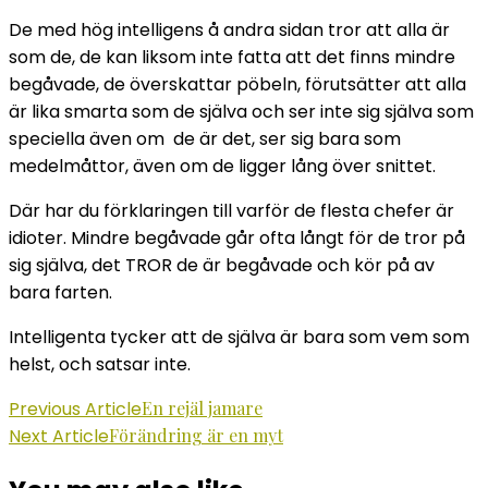
De med hög intelligens å andra sidan tror att alla är
som de, de kan liksom inte fatta att det finns mindre
begåvade, de överskattar pöbeln, förutsätter att alla
är lika smarta som de själva och ser inte sig själva som
speciella även om de är det, ser sig bara som
medelmåttor, även om de ligger lång över snittet.
Där har du förklaringen till varför de flesta chefer är
idioter. Mindre begåvade går ofta långt för de tror på
sig själva, det TROR de är begåvade och kör på av
bara farten.
Intelligenta tycker att de själva är bara som vem som
helst, och satsar inte.
Post
Previous Article
En rejäl jamare
Next Article
Förändring är en myt
Navigation