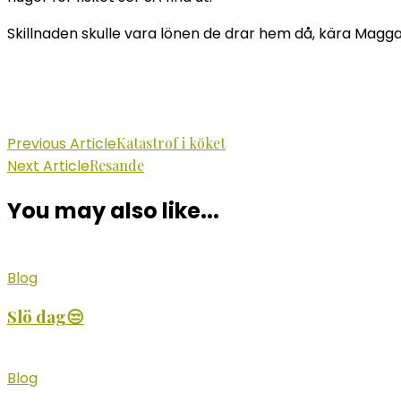
Skillnaden skulle vara lönen de drar hem då, kära Magga
Post
Previous Article
Katastrof i köket
Next Article
Resande
Navigation
You may also like...
Blog
Slö dag😒
Blog