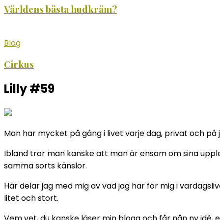
Världens bästa hudkräm?
Blog
Cirkus
Lilly #59
Man har mycket på gång i livet varje dag, privat och på j
Ibland tror man kanske att man är ensam om sina upplev
samma sorts känslor.
Här delar jag med mig av vad jag har för mig i vardagsliv
litet och stort.
Vem vet, du kanske läser min blogg och får nån ny idé, et