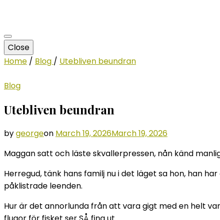
Close
Home
/
Blog
/
Utebliven beundran
Blog
Utebliven beundran
by
george
on
March 19, 2026
March 19, 2026
Maggan satt och läste skvallerpressen, nån känd manli
Herregud, tänk hans familj nu i det läget sa hon, han har
påklistrade leenden.
Hur är det annorlunda från att vara gigt med en helt v
flugor för fisket ser SÅ fina ut.