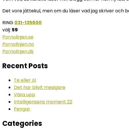
Det vore jättekul, men om du läser vad jag skriver och b
RING
031-135600
välj:
59
Pornolinjen.se
Pornolinjen.no
Pornolinjen.dk
Recent Posts
Te eller öl
Det har blivit mesigare
Växa upp
Intelligensens moment 22
Pengar
Categories