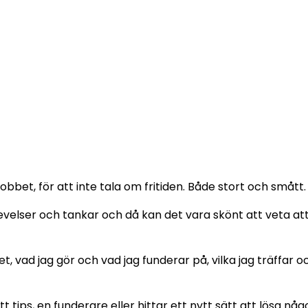
obbet, för att inte tala om fritiden. Både stort och smått.
elser och tankar och då kan det vara skönt att veta att
et, vad jag gör och vad jag funderar på, vilka jag träffar
t tips, en funderare eller hittar ett nytt sätt att lösa nå