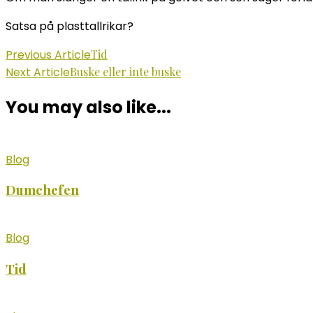
Satsa på plasttallrikar?
Post
Previous Article
Tid
Next Article
Buske eller inte buske
Navigation
You may also like...
Blog
Dumchefen
Blog
Tid