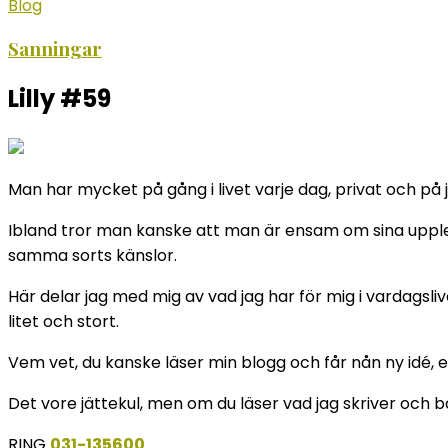
Blog
Sanningar
Lilly #59
Man har mycket på gång i livet varje dag, privat och på j
Ibland tror man kanske att man är ensam om sina upplev
samma sorts känslor.
Här delar jag med mig av vad jag har för mig i vardagsliv
litet och stort.
Vem vet, du kanske läser min blogg och får nån ny idé, et
Det vore jättekul, men om du läser vad jag skriver och b
RING
031-135600