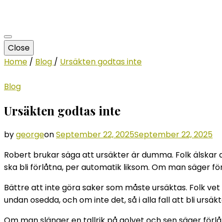
Close
Home
/
Blog
/
Ursäkten godtas inte
Blog
Ursäkten godtas inte
by
george
on
September 22, 2025
September 22, 2025
Robert brukar säga att ursäkter är dumma. Folk älskar 
ska bli förlåtna, per automatik liksom. Om man säger för
Bättre att inte göra saker som måste ursäktas. Folk ve
undan osedda, och om inte det, så i alla fall att bli ursäk
Om man slänger en tallrik på golvet och sen säger förlåt, 