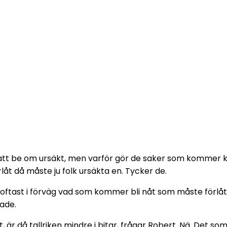
att be om ursäkt, men varför gör de saker som kommer krä
låt då måste ju folk ursäkta en. Tycker de.
t oftast i förväg vad som kommer bli nåt som måste förl
tade.
är då tallriken mindre i bitar, frågar Robert. Nä. Det som 