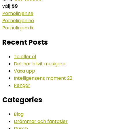
välj:
59
Pornolinjen.se
Pornolinjen.no
Pornolinjen.dk
Recent Posts
Te eller öl
Det har blivit mesigare
Växa upp
Intelligensens moment 22
Pengar
Categories
Blog
Drömmar och fantasier
Dusch