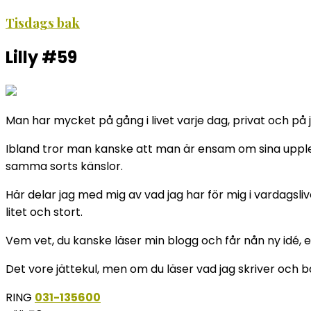
Tisdags bak
Lilly #59
Man har mycket på gång i livet varje dag, privat och på j
Ibland tror man kanske att man är ensam om sina upplev
samma sorts känslor.
Här delar jag med mig av vad jag har för mig i vardagsliv
litet och stort.
Vem vet, du kanske läser min blogg och får nån ny idé, et
Det vore jättekul, men om du läser vad jag skriver och b
RING
031-135600