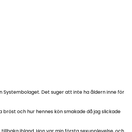
n Systembolaget. Det suger att inte ha åldern inne för
na bröst och hur hennes kön smakade då jag slickade
g tillbaka ibland. Hon var min första sexupplevelse, och