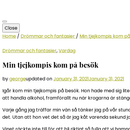
Close
Home
/
Drömmar och fantasier
/
Min tjejkompis kom p
Drömmar och fantasier
,
Vardag
Min tjejkompis kom på besök
by
george
updated on
January 31, 2021
January 31, 2021
Igår kom min tjejkompis på besök. Hon hade med sig lite 
att handla alkohol, framförallt nu när krogarna är stäng
Varje gång jag träffar min vän så tänker jag på vår st
det. Utan att hon vet det så är jag kåt varenda sekund j
Vinet räckte inte till för att bli riktigt så fulla att vi