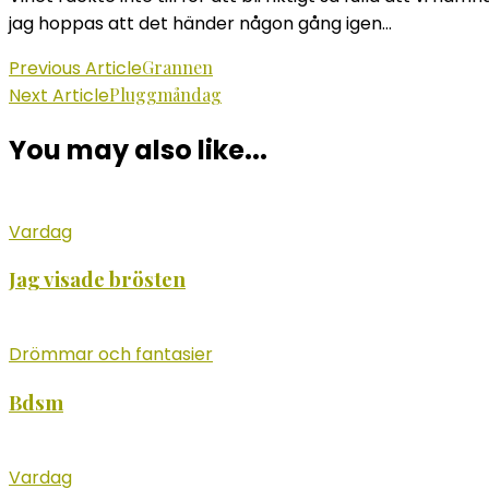
jag hoppas att det händer någon gång igen…
Post
Previous Article
Grannen
Next Article
Pluggmåndag
Navigation
You may also like...
Vardag
Jag visade brösten
Drömmar och fantasier
Bdsm
Vardag