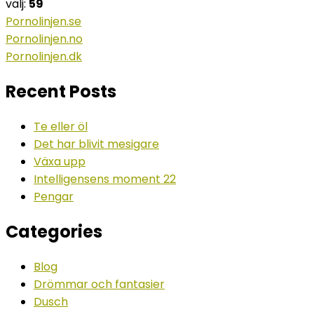
välj:
59
Pornolinjen.se
Pornolinjen.no
Pornolinjen.dk
Recent Posts
Te eller öl
Det har blivit mesigare
Växa upp
Intelligensens moment 22
Pengar
Categories
Blog
Drömmar och fantasier
Dusch