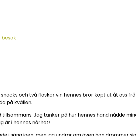
å besök
snacks och två flaskor vin hennes bror köpt ut åt oss frå
da på kvällen.
und tillsammans. Jag tänker på hur hennes hand nådde mi
ag är i hennes närhet!
 hamnade i säng igen, men jag undrar om även hon drömmer si