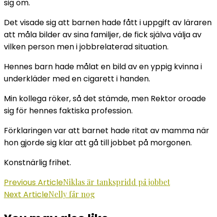
sig om.
Det visade sig att barnen hade fått i uppgift av läraren
att måla bilder av sina familjer, de fick själva välja av
vilken person men i jobbrelaterad situation.
Hennes barn hade målat en bild av en yppig kvinna i
underkläder med en cigarett i handen.
Min kollega röker, så det stämde, men Rektor oroade
sig för hennes faktiska profession.
Förklaringen var att barnet hade ritat av mamma när
hon gjorde sig klar att gå till jobbet på morgonen.
Konstnärlig frihet.
Post
Previous Article
Niklas är tankspridd på jobbet
Next Article
Nelly får nog
Navigation