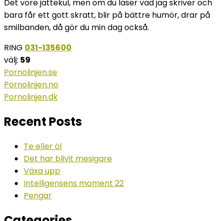
Det vore jättekul, men om du läser vad jag skriver och
bara får ett gott skratt, blir på bättre humör, drar på
smilbanden, då gör du min dag också.
RING
031-135600
välj:
59
Pornolinjen.se
Pornolinjen.no
Pornolinjen.dk
Recent Posts
Te eller öl
Det har blivit mesigare
Växa upp
Intelligensens moment 22
Pengar
Categories