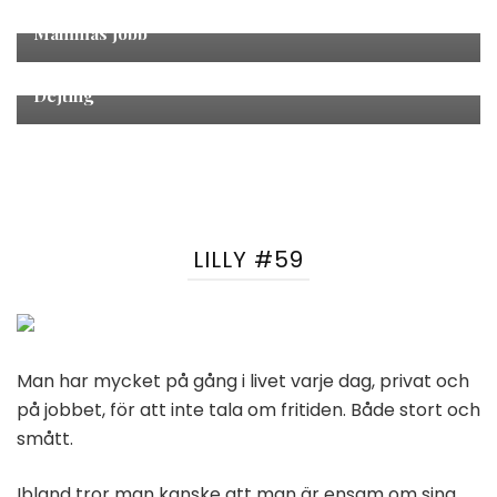
Blog
Mammas jobb
Blog
Dejting
LILLY #59
Man har mycket på gång i livet varje dag, privat och
på jobbet, för att inte tala om fritiden. Både stort och
smått.
Ibland tror man kanske att man är ensam om sina