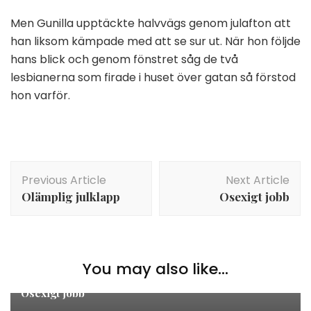
Men Gunilla upptäckte halvvägs genom julafton att
han liksom kämpade med att se sur ut. När hon följde
hans blick och genom fönstret såg de två
lesbianerna som firade i huset över gatan så förstod
hon varför.
Post
Previous Article
Next Article
Navigation
Olämplig julklapp
Osexigt jobb
You may also like...
Blog
Osexigt jobb