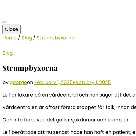
Close
Home
/
Blog
/
Strumpbyxorna
Blog
Strumpbyxorna
by
george
on
February 1, 2025
February 1, 2025
Leif är läkare på en vårdcentral och han säger att det är
Vårdcentralen är oftast första stoppet för folk, innan de 
Och inte bara vad det gäller sjukdomar och krämpor.
Leif berättade att nu senast hade han haft en patient,