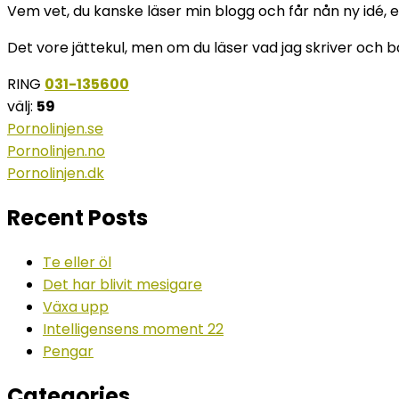
Vem vet, du kanske läser min blogg och får nån ny idé, et
Det vore jättekul, men om du läser vad jag skriver och b
RING
031-135600
välj:
59
Pornolinjen.se
Pornolinjen.no
Pornolinjen.dk
Recent Posts
Te eller öl
Det har blivit mesigare
Växa upp
Intelligensens moment 22
Pengar
Categories