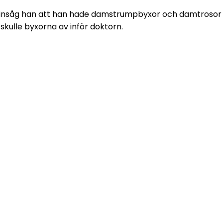
insåg han att han hade damstrumpbyxor och damtrosor på 
skulle byxorna av inför doktorn.