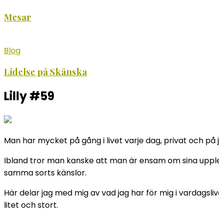
Mesar
Blog
Lidelse på Skånska
Lilly #59
Man har mycket på gång i livet varje dag, privat och på j
Ibland tror man kanske att man är ensam om sina upplev
samma sorts känslor.
Här delar jag med mig av vad jag har för mig i vardagsliv
litet och stort.