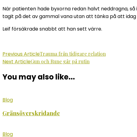
När patienten hade byxorna redan halvt neddragna, så 
tagit på det av gammal vana utan att tänka på att idag 
Leif försäkrade snabbt att han sett värre.
Post
Previous Article
Trauma från tidigare relation
Next Article
Gun och Rune går på rutin
Navigation
You may also like...
Blog
Gränsöverskridande
Blog