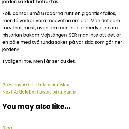
jorden så klart befruktas.
Folk dansar Små Grodorna runt en gigantisk fallos,
men få verkar vara medvetna om det. Men det som
förvånar mest, även om man inte är medveten om
historian bakom Majstången, SER man inte att det är
en påle med två runda saker på var sida som går ner i
jorden?
Tydligen inte. Men i år ser du det.
Post
Previous Article
Fula människor
Next Article
Bortkastat på ungarna
Navigation
You may also like...
Blog