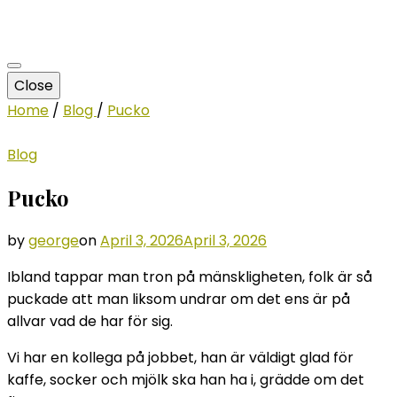
Close
Home
/
Blog
/
Pucko
Blog
Pucko
by
george
on
April 3, 2026
April 3, 2026
Ibland tappar man tron på mänskligheten, folk är så
puckade att man liksom undrar om det ens är på
allvar vad de har för sig.
Vi har en kollega på jobbet, han är väldigt glad för
kaffe, socker och mjölk ska han ha i, grädde om det