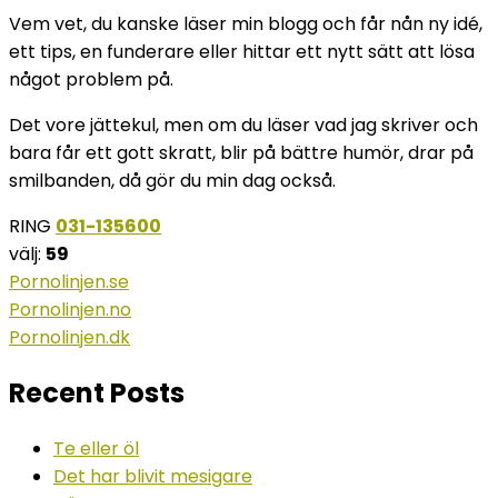
Vem vet, du kanske läser min blogg och får nån ny idé,
ett tips, en funderare eller hittar ett nytt sätt att lösa
något problem på.
Det vore jättekul, men om du läser vad jag skriver och
bara får ett gott skratt, blir på bättre humör, drar på
smilbanden, då gör du min dag också.
RING
031-135600
välj:
59
Pornolinjen.se
Pornolinjen.no
Pornolinjen.dk
Recent Posts
Te eller öl
Det har blivit mesigare