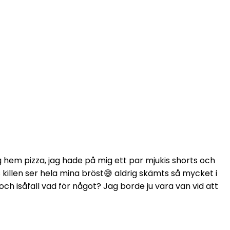
ag hem pizza, jag hade på mig ett par mjukis shorts och
 killen ser hela mina bröst😅 aldrig skämts så mycket i
ch isåfall vad för något? Jag borde ju vara van vid att