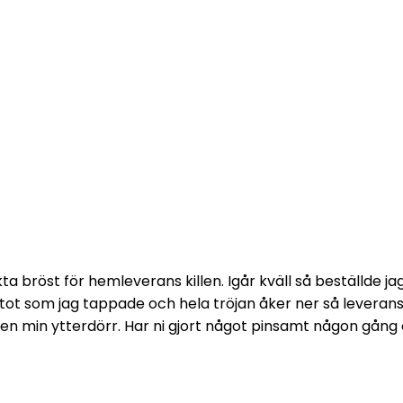
ta bröst för hemleverans killen. Igår kväll så beställde j
ttot som jag tappade och hela tröjan åker ner så leverans
en min ytterdörr. Har ni gjort något pinsamt någon gång o