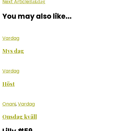
Next Article
Bakdag
Navigation
You may also like...
Vardag
Mys dag
Vardag
Höst
Onani
,
Vardag
Onsdag kväll