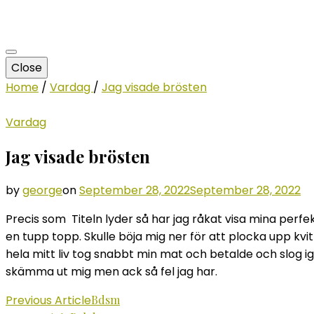
Close
Home
/
Vardag
/
Jag visade brösten
Vardag
Jag visade brösten
by
george
on
September 28, 2022
September 28, 2022
Precis som Titeln lyder så har jag råkat visa mina perfek
en tupp topp. Skulle böja mig ner för att plocka upp kvi
hela mitt liv tog snabbt min mat och betalde och slog ig
skämma ut mig men ack så fel jag har.
Post
Previous Article
Bdsm