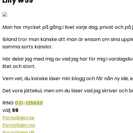
Lilly #59
Man har mycket på gång i livet varje dag, privat och på j
Ibland tror man kanske att man är ensam om sina upplev
samma sorts känslor.
Här delar jag med mig av vad jag har för mig i vardagsliv
litet och stort.
Vem vet, du kanske läser min blogg och får nån ny idé, et
Det vore jättekul, men om du läser vad jag skriver och b
RING
031-135600
välj:
59
Pornolinjen.se
Pornolinjen.no
Pornolinjen.dk