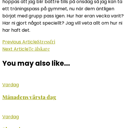
hoppas att jag blir bättre tills på onsdag så jag kan ta
ett träningspass på gymmet, nu när dem äntligen
börjat med grupp pass igen. Hur har eran vecka varit?
Har ni gjort något speciellt? Jag vill veta allt om hur ni
har haft det.
Post
Previous Article
Stressfri
Next Article
Te älskare
Navigation
You may also like...
Vardag
Månadens värsta dag
Vardag